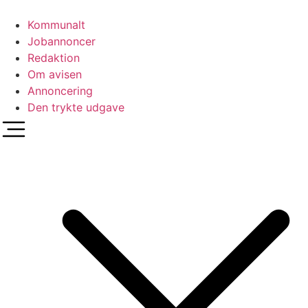
Videre
til
Kommunalt
indhold
Jobannoncer
Redaktion
Om avisen
Annoncering
Den trykte udgave