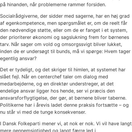
på hinanden, når problemerne rammer forsiden.
Socialrådgiverne, der sidder med sagerne, har en høj grad
af egenkompetence, men spørgsmålet er, om de reelt får
den nødvendige støtte, eller om de er fanget i et system,
der prioriterer økonomi og sagslukning frem for børnenes
tarv. Når sager om vold og omsorgssvigt bliver lukket,
inden de er undersøgt til bunds, må vi spørge: Hvem tager
egentlig ansvar?
Det er tydeligt, og det skriger til himlen, at systemet har
slået fejl. Når en centerchef taler om dialog med
medarbejderne, og en direktør understreger, at det
endelige ansvar ligger hos hende, ser vi præcis den
ansvarsforflygtigelse, der gør, at børnene bliver taberne.
Politikerne har i årevis ladet denne praksis fortsætte – og
nu står vi med de tunge konsekvenser.
I Dansk Folkeparti mener vi, at nok er nok. Vi vil have langt
mere gennemsigtighed og langt færre led i