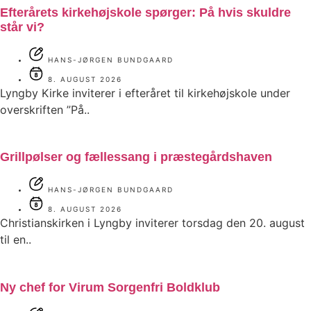
Efterårets kirkehøjskole spørger: På hvis skuldre
står vi?
HANS-JØRGEN BUNDGAARD
8. AUGUST 2026
Lyngby Kirke inviterer i efteråret til kirkehøjskole under
overskriften ”På..
Grillpølser og fællessang i præstegårdshaven
HANS-JØRGEN BUNDGAARD
8. AUGUST 2026
Christianskirken i Lyngby inviterer torsdag den 20. august
til en..
Ny chef for Virum Sorgenfri Boldklub