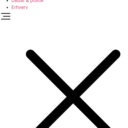
Debat & politik
Erhverv