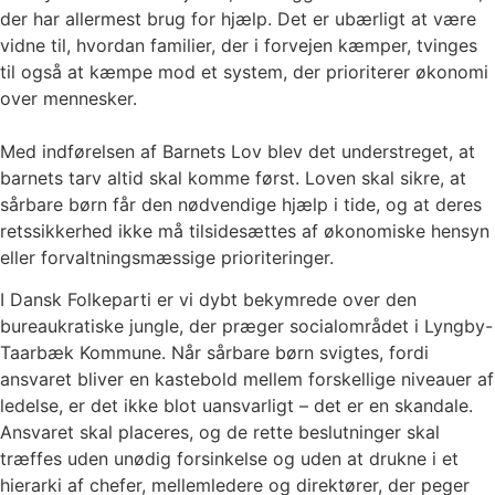
der har allermest brug for hjælp. Det er ubærligt at være
vidne til, hvordan familier, der i forvejen kæmper, tvinges
til også at kæmpe mod et system, der prioriterer økonomi
over mennesker.
Med indførelsen af Barnets Lov blev det understreget, at
barnets tarv altid skal komme først. Loven skal sikre, at
sårbare børn får den nødvendige hjælp i tide, og at deres
retssikkerhed ikke må tilsidesættes af økonomiske hensyn
eller forvaltningsmæssige prioriteringer.
I Dansk Folkeparti er vi dybt bekymrede over den
bureaukratiske jungle, der præger socialområdet i Lyngby-
Taarbæk Kommune. Når sårbare børn svigtes, fordi
ansvaret bliver en kastebold mellem forskellige niveauer af
ledelse, er det ikke blot uansvarligt – det er en skandale.
Ansvaret skal placeres, og de rette beslutninger skal
træffes uden unødig forsinkelse og uden at drukne i et
hierarki af chefer, mellemledere og direktører, der peger