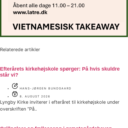
Relaterede artikler
Efterårets kirkehøjskole spørger: På hvis skuldre
står vi?
HANS-JØRGEN BUNDGAARD
8. AUGUST 2026
Lyngby Kirke inviterer i efteråret til kirkehøjskole under
overskriften ”På..