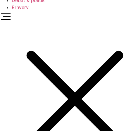
Debat & politik
Erhverv