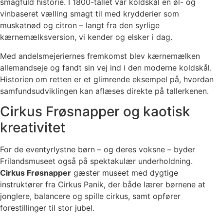
smagfuld historie. I 1800-tallet var koldskål en øl- og
vinbaseret vælling smagt til med krydderier som
muskatnød og citron – langt fra den syrlige
kærnemælksversion, vi kender og elsker i dag.
Med andelsmejeriernes fremkomst blev kærnemælken
allemandseje og fandt sin vej ind i den moderne koldskål.
Historien om retten er et glimrende eksempel på, hvordan
samfundsudviklingen kan aflæses direkte på tallerkenen.
Cirkus Frøsnapper og kaotisk
kreativitet
For de eventyrlystne børn – og deres voksne – byder
Frilandsmuseet også på spektakulær underholdning.
Cirkus Frøsnapper
gæster museet med dygtige
instruktører fra Cirkus Panik, der både lærer børnene at
jonglere, balancere og spille cirkus, samt opfører
forestillinger til stor jubel.