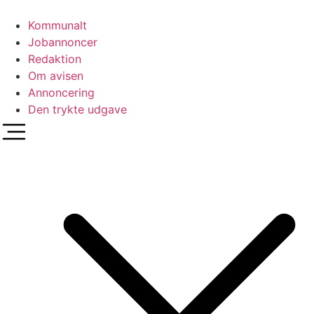
Videre
til
Kommunalt
indhold
Jobannoncer
Redaktion
Om avisen
Annoncering
Den trykte udgave