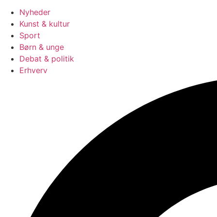
Nyheder
Kunst & kultur
Sport
Børn & unge
Debat & politik
Erhverv