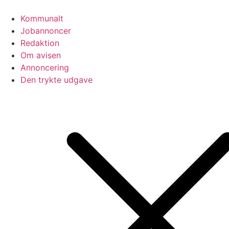
Videre
til
Kommunalt
indhold
Jobannoncer
Redaktion
Om avisen
Annoncering
Den trykte udgave