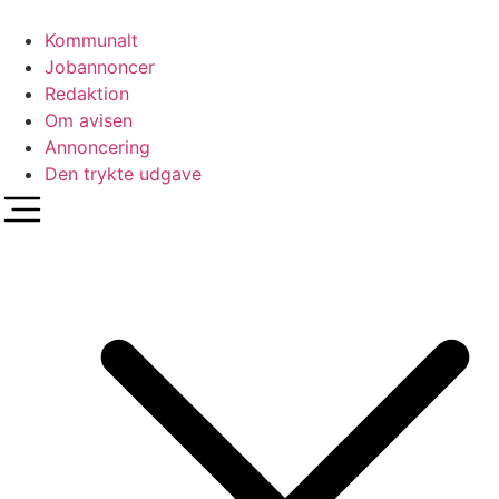
Videre
til
Kommunalt
indhold
Jobannoncer
Redaktion
Om avisen
Annoncering
Den trykte udgave