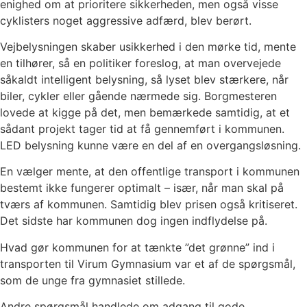
enighed om at prioritere sikkerheden, men også visse
cyklisters noget aggressive adfærd, blev berørt.
Vejbelysningen skaber usikkerhed i den mørke tid, mente
en tilhører, så en politiker foreslog, at man overvejede
såkaldt intelligent belysning, så lyset blev stærkere, når
biler, cykler eller gående nærmede sig. Borgmesteren
lovede at kigge på det, men bemærkede samtidig, at et
sådant projekt tager tid at få gennemført i kommunen.
LED belysning kunne være en del af en overgangsløsning.
En vælger mente, at den offentlige transport i kommunen
bestemt ikke fungerer optimalt – især, når man skal på
tværs af kommunen. Samtidig blev prisen også kritiseret.
Det sidste har kommunen dog ingen indflydelse på.
Hvad gør kommunen for at tænkte ”det grønne” ind i
transporten til Virum Gymnasium var et af de spørgsmål,
som de unge fra gymnasiet stillede.
Andre spørgsmål handlede om adgang til gode