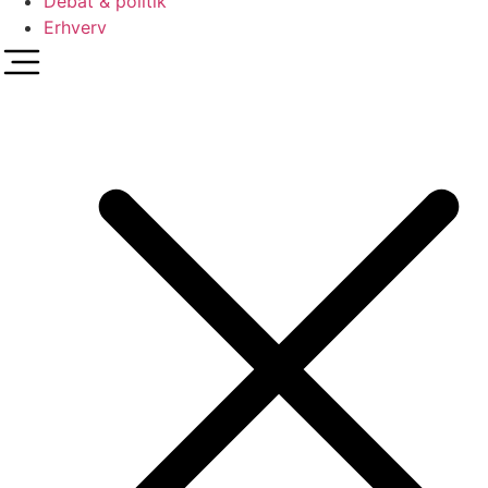
Debat & politik
Erhverv