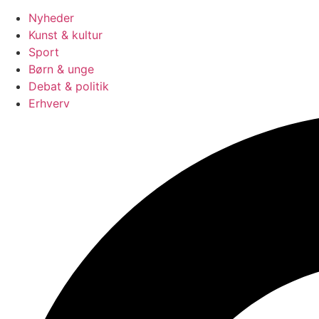
Nyheder
Kunst & kultur
Sport
Børn & unge
Debat & politik
Erhverv