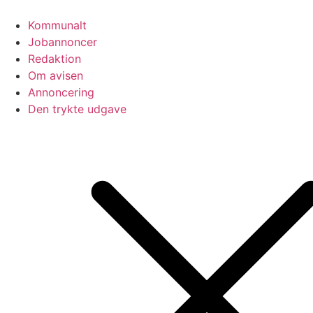
Videre
til
Kommunalt
indhold
Jobannoncer
Redaktion
Om avisen
Annoncering
Den trykte udgave