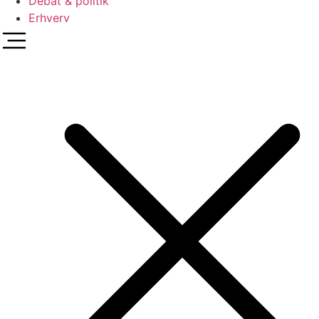
Debat & politik
Erhverv