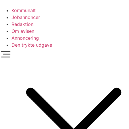
Videre
til
Kommunalt
indhold
Jobannoncer
Redaktion
Om avisen
Annoncering
Den trykte udgave