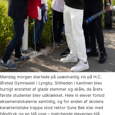
Mandag morgen startede på usædvanlig vis på H.C.
Ørsted Gymnasiet i Lyngby. Stilheden i kantinen blev
hurtigt erstattet af glade stemmer og skåle, da årets
første studenter blev udklækket. Hele ni elever forlod
eksamenslokalerne samtidig, og for enden af skolens
karakteristiske trappe stod rektor Sune Bek klar med
håndtryk og en blå rose – matchende elevernes blå