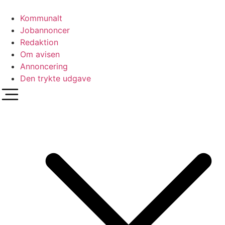
Videre
til
Kommunalt
indhold
Jobannoncer
Redaktion
Om avisen
Annoncering
Den trykte udgave