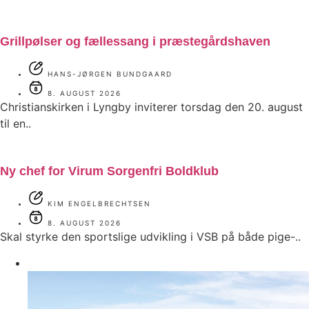
Grillpølser og fællessang i præstegårdshaven
HANS-JØRGEN BUNDGAARD
8. AUGUST 2026
Christianskirken i Lyngby inviterer torsdag den 20. august
til en..
Ny chef for Virum Sorgenfri Boldklub
KIM ENGELBRECHTSEN
8. AUGUST 2026
Skal styrke den sportslige udvikling i VSB på både pige-..