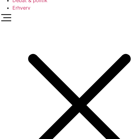
Debat & politik
Erhverv