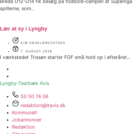
Brede U12-U14 fik besøg på fodbold-campen af Superliga
spillerne, som..
Lær at sy i Lyngby
KIM ENGELBRECHTSEN
7. AUGUST 2026
I værkstedet Trissen starter FOF små hold op i efteråret...
Lyngby-Taarbæk
Avis
50 50 74 06
redaktion@ltavis.dk
Kommunalt
Jobannoncer
Redaktion