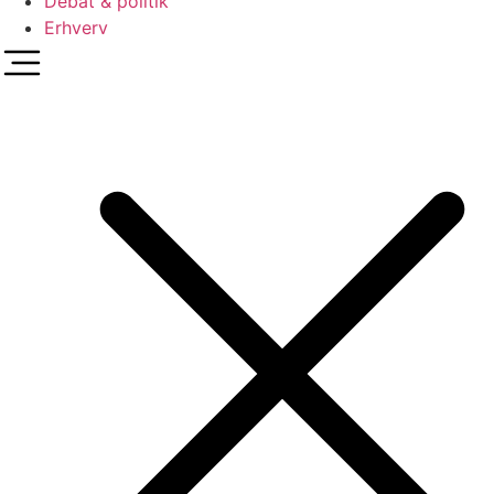
Debat & politik
Erhverv