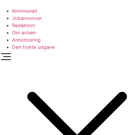
Videre
til
Kommunalt
indhold
Jobannoncer
Redaktion
Om avisen
Annoncering
Den trykte udgave