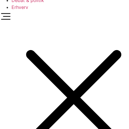
Debat & politik
Erhverv