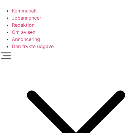
Videre
til
Kommunalt
indhold
Jobannoncer
Redaktion
Om avisen
Annoncering
Den trykte udgave