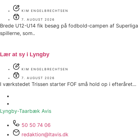
KIM ENGELBRECHTSEN
7. AUGUST 2026
Brede U12-U14 fik besøg på fodbold-campen af Superliga
spillerne, som..
Lær at sy i Lyngby
KIM ENGELBRECHTSEN
7. AUGUST 2026
I værkstedet Trissen starter FOF små hold op i efteråret...
Lyngby-Taarbæk
Avis
50 50 74 06
redaktion@ltavis.dk