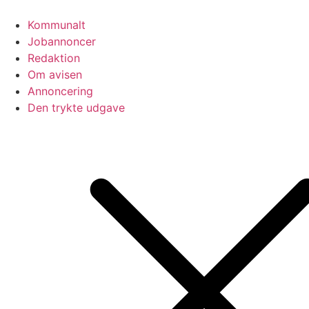
Videre
til
Kommunalt
indhold
Jobannoncer
Redaktion
Om avisen
Annoncering
Den trykte udgave