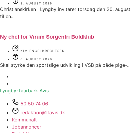
8. AUGUST 2026
Christianskirken i Lyngby inviterer torsdag den 20. august
til en..
Ny chef for Virum Sorgenfri Boldklub
KIM ENGELBRECHTSEN
8. AUGUST 2026
Skal styrke den sportslige udvikling i VSB på både pige-..
Lyngby-Taarbæk
Avis
50 50 74 06
redaktion@ltavis.dk
Kommunalt
Jobannoncer