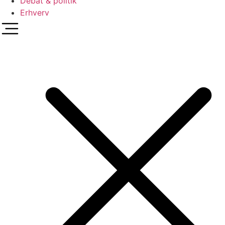
Debat & politik
Erhverv