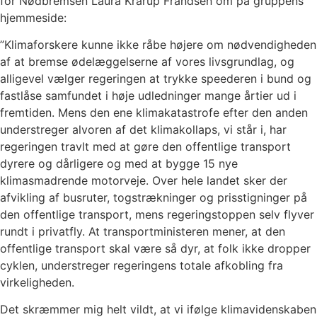
for Nødbremsen Laura Krarup Frandsen om på gruppens
hjemmeside:
”Klimaforskere kunne ikke råbe højere om nødvendigheden
af at bremse ødelæggelserne af vores livsgrundlag, og
alligevel vælger regeringen at trykke speederen i bund og
fastlåse samfundet i høje udledninger mange årtier ud i
fremtiden. Mens den ene klimakatastrofe efter den anden
understreger alvoren af det klimakollaps, vi står i, har
regeringen travlt med at gøre den offentlige transport
dyrere og dårligere og med at bygge 15 nye
klimasmadrende motorveje. Over hele landet sker der
afvikling af busruter, togstrækninger og prisstigninger på
den offentlige transport, mens regeringstoppen selv flyver
rundt i privatfly. At transportministeren mener, at den
offentlige transport skal være så dyr, at folk ikke dropper
cyklen, understreger regeringens totale afkobling fra
virkeligheden.
Det skræmmer mig helt vildt, at vi ifølge klimavidenskaben