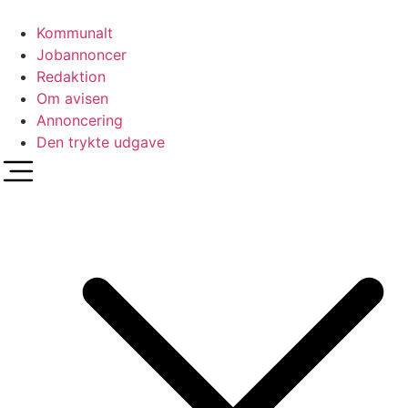
Videre
til
Kommunalt
indhold
Jobannoncer
Redaktion
Om avisen
Annoncering
Den trykte udgave