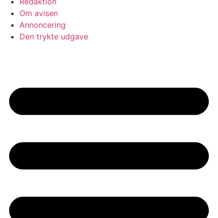
Redaktion
Om avisen
Annoncering
Den trykte udgave