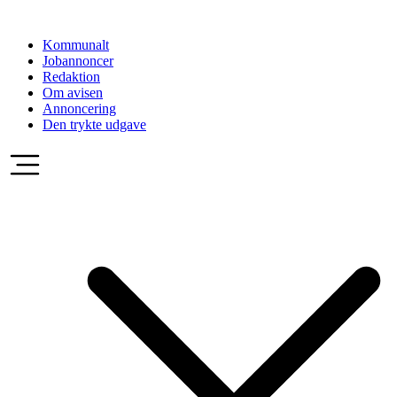
Videre
til
Kommunalt
indhold
Jobannoncer
Redaktion
Om avisen
Annoncering
Den trykte udgave