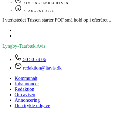
KIM ENGELBRECHTSEN
7. AUGUST 2026
I værkstedet Trissen starter FOF små hold op i efteråret...
Lyngby-Taarbæk
Avis
50 50 74 06
redaktion@ltavis.dk
Kommunalt
Jobannoncer
Redaktion
Om avisen
Annoncering
Den trykte udgave