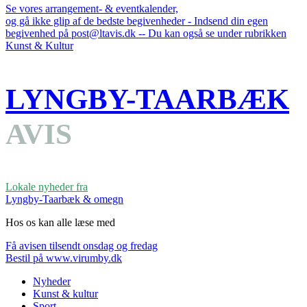
Se vores arrangement- & eventkalender,
og gå ikke glip af de bedste begivenheder - Indsend din egen
begivenhed på post@ltavis.dk -- Du kan også se under rubrikken
Kunst & Kultur
LYNGBY-TAARBÆK
AVIS
Lokale nyheder fra
Lyngby-Taarbæk & omegn
Hos os kan alle læse med
Få avisen tilsendt onsdag og fredag
Bestil på www.virumby.dk
Nyheder
Kunst & kultur
Sport