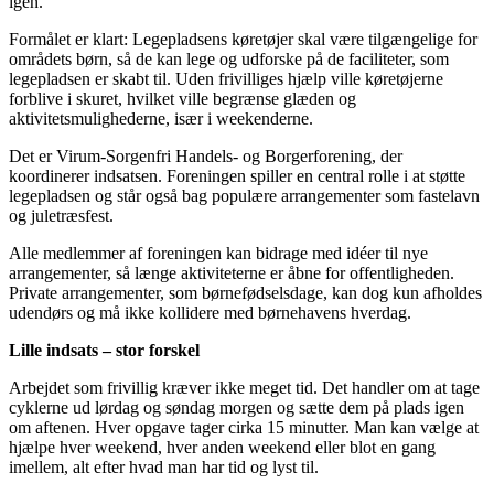
igen.
Formålet er klart: Legepladsens køretøjer skal være tilgængelige for
områdets børn, så de kan lege og udforske på de faciliteter, som
legepladsen er skabt til. Uden frivilliges hjælp ville køretøjerne
forblive i skuret, hvilket ville begrænse glæden og
aktivitetsmulighederne, især i weekenderne.
Det er Virum-Sorgenfri Handels- og Borgerforening, der
koordinerer indsatsen. Foreningen spiller en central rolle i at støtte
legepladsen og står også bag populære arrangementer som fastelavn
og juletræsfest.
Alle medlemmer af foreningen kan bidrage med idéer til nye
arrangementer, så længe aktiviteterne er åbne for offentligheden.
Private arrangementer, som børnefødselsdage, kan dog kun afholdes
udendørs og må ikke kollidere med børnehavens hverdag.
Lille indsats – stor forskel
Arbejdet som frivillig kræver ikke meget tid. Det handler om at tage
cyklerne ud lørdag og søndag morgen og sætte dem på plads igen
om aftenen. Hver opgave tager cirka 15 minutter. Man kan vælge at
hjælpe hver weekend, hver anden weekend eller blot en gang
imellem, alt efter hvad man har tid og lyst til.