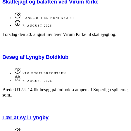
Skattejagt og bålaften ved Virum Kirke
HANS-JØRGEN BUNDGAARD
7. AUGUST 2026
Torsdag den 20. august inviterer Virum Kirke til skattejagt og..
Besøg af Lyngby Boldklub
KIM ENGELBRECHTSEN
7. AUGUST 2026
Brede U12-U14 fik besøg på fodbold-campen af Superliga spillerne,
som..
Lær at sy i Lyngby