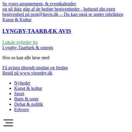
Se vores arrangement- & eventkalender,
og gå ikke glip af de bedste begivenheder - Indsend din egen
begivenhed på post@ltavis.dk -- Du kan også se under rubrikken
Kunst & Kultur
LYNGBY-TAARBÆK
AVIS
Lokale nyheder fra
Lyngby-Taarbæk & omegn
Hos os kan alle læse med
Få avisen tilsendt onsdag og fredag
Bestil på www.virumby.dk
Nyheder
Kunst & kultur
Sport
Børn & unge
Debat & politik
Erhverv