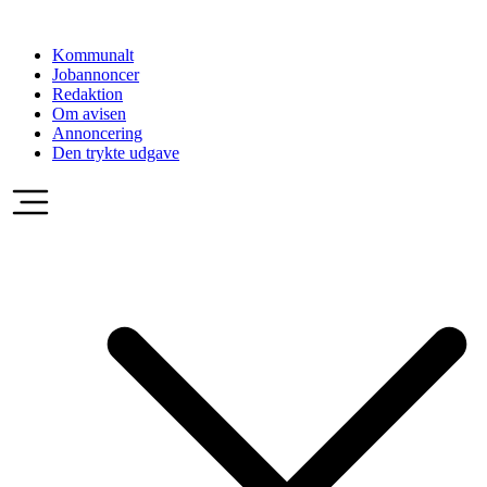
Videre
til
Kommunalt
indhold
Jobannoncer
Redaktion
Om avisen
Annoncering
Den trykte udgave