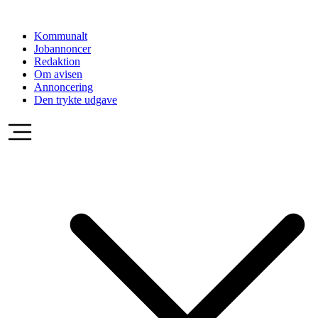
Videre
til
Kommunalt
indhold
Jobannoncer
Redaktion
Om avisen
Annoncering
Den trykte udgave