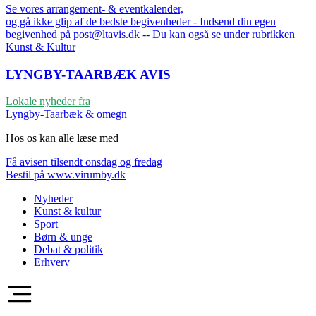
Se vores arrangement- & eventkalender,
og gå ikke glip af de bedste begivenheder - Indsend din egen
begivenhed på post@ltavis.dk -- Du kan også se under rubrikken
Kunst & Kultur
LYNGBY-TAARBÆK
AVIS
Lokale nyheder fra
Lyngby-Taarbæk & omegn
Hos os kan alle læse med
Få avisen tilsendt onsdag og fredag
Bestil på www.virumby.dk
Nyheder
Kunst & kultur
Sport
Børn & unge
Debat & politik
Erhverv