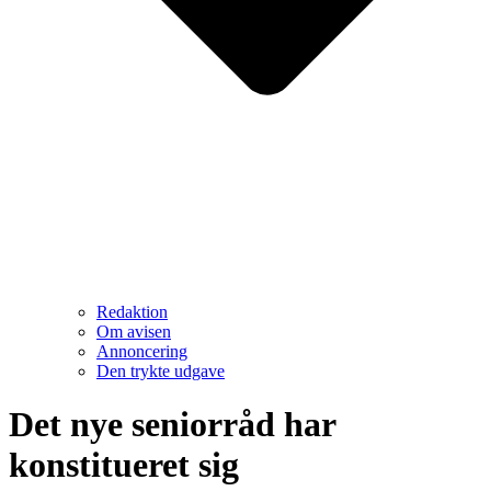
Redaktion
Om avisen
Annoncering
Den trykte udgave
Det nye seniorråd har
konstitueret sig