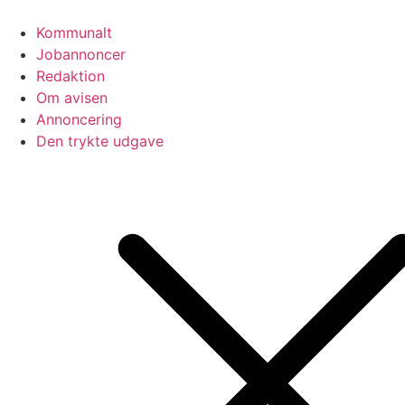
Videre
til
Kommunalt
indhold
Jobannoncer
Redaktion
Om avisen
Annoncering
Den trykte udgave