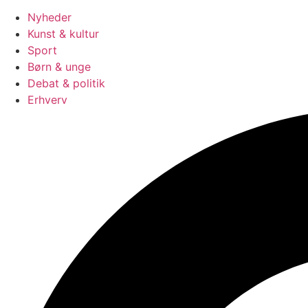
Nyheder
Kunst & kultur
Sport
Børn & unge
Debat & politik
Erhverv