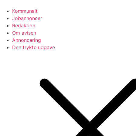
Videre
til
Kommunalt
indhold
Jobannoncer
Redaktion
Om avisen
Annoncering
Den trykte udgave