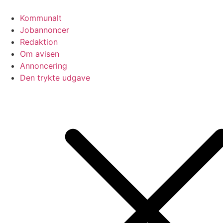
Videre
til
Kommunalt
indhold
Jobannoncer
Redaktion
Om avisen
Annoncering
Den trykte udgave