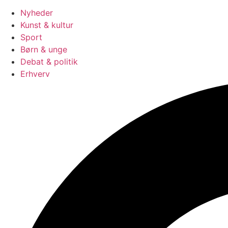
Nyheder
Kunst & kultur
Sport
Børn & unge
Debat & politik
Erhverv