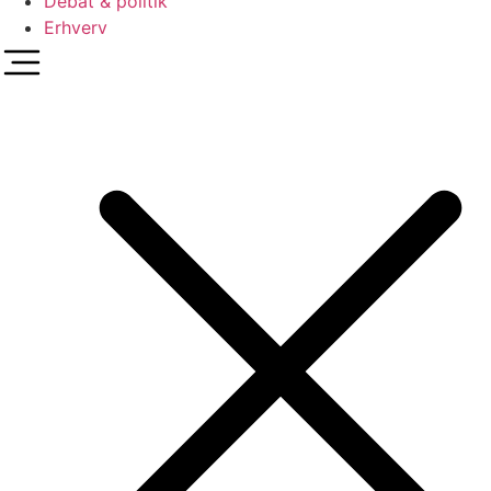
Debat & politik
Erhverv