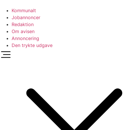
Videre
til
Kommunalt
indhold
Jobannoncer
Redaktion
Om avisen
Annoncering
Den trykte udgave