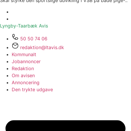
Skal styrke den sportslige udvikling i VSB på både pige-..
Lyngby-Taarbæk
Avis
50 50 74 06
redaktion@ltavis.dk
Kommunalt
Jobannoncer
Redaktion
Om avisen
Annoncering
Den trykte udgave