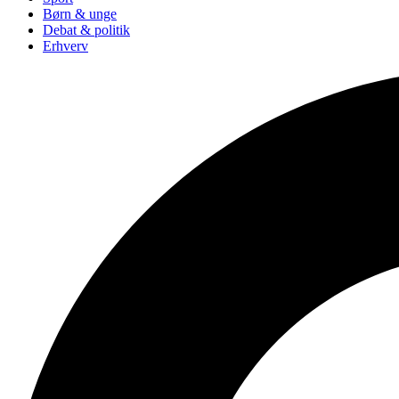
Børn & unge
Debat & politik
Erhverv