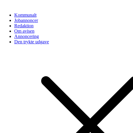
Videre
til
Kommunalt
indhold
Jobannoncer
Redaktion
Om avisen
Annoncering
Den trykte udgave