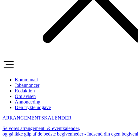
Kommunalt
Jobannoncer
Redaktion
Om avisen
Annoncering
Den trykte udgave
ARRANGEMENTSKALENDER
Se vores arrangement- & eventkalender,
og gå ikke glip af de bedste begivenheder - Indsend din egen begive