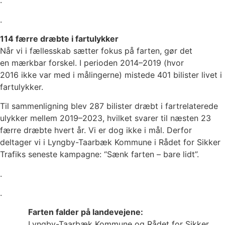
.
.
114 færre dræbte i fartulykker
Når vi i fællesskab sætter fokus på farten, gør det
en mærkbar forskel. I perioden 2014–2019 (hvor
2016 ikke var med i målingerne) mistede 401 bilister livet i
fartulykker.
Til sammenligning blev 287 bilister dræbt i fartrelaterede
ulykker mellem 2019–2023, hvilket svarer til næsten 23
færre dræbte hvert år. Vi er dog ikke i mål. Derfor
deltager vi i Lyngby-Taarbæk Kommune i Rådet for Sikker
Trafiks seneste kampagne: “Sænk farten – bare lidt”.
.
.
Farten falder på landevejene:
Lyngby-Taarbæk Kommune og Rådet for Sikker