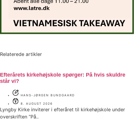
Relaterede artikler
Efterårets kirkehøjskole spørger: På hvis skuldre
står vi?
HANS-JØRGEN BUNDGAARD
8. AUGUST 2026
Lyngby Kirke inviterer i efteråret til kirkehøjskole under
overskriften ”På..