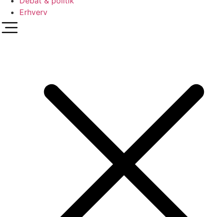
Debat & politik
Erhverv