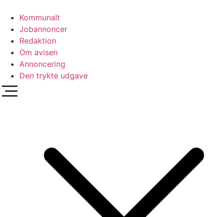
Videre
til
Kommunalt
indhold
Jobannoncer
Redaktion
Om avisen
Annoncering
Den trykte udgave