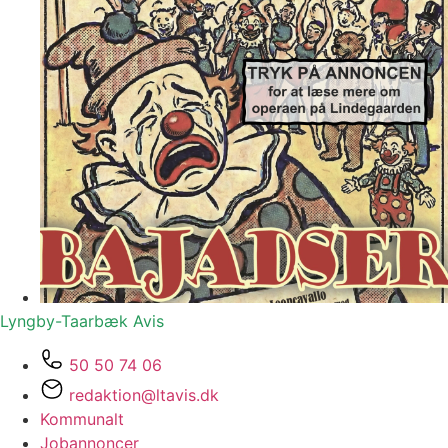
Lyngby-Taarbæk
Avis
50 50 74 06
redaktion@ltavis.dk
Kommunalt
Jobannoncer