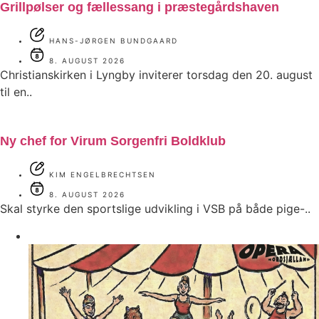
Grillpølser og fællessang i præstegårdshaven
HANS-JØRGEN BUNDGAARD
8. AUGUST 2026
Christianskirken i Lyngby inviterer torsdag den 20. august
til en..
Ny chef for Virum Sorgenfri Boldklub
KIM ENGELBRECHTSEN
8. AUGUST 2026
Skal styrke den sportslige udvikling i VSB på både pige-..