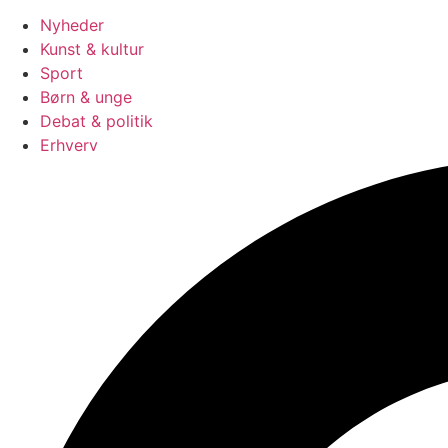
Nyheder
Kunst & kultur
Sport
Børn & unge
Debat & politik
Erhverv