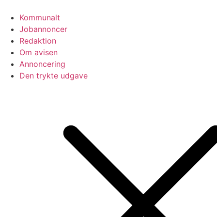
Videre
til
Kommunalt
indhold
Jobannoncer
Redaktion
Om avisen
Annoncering
Den trykte udgave