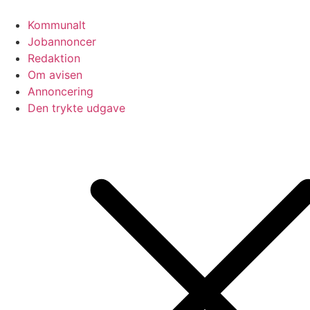
Videre
til
Kommunalt
indhold
Jobannoncer
Redaktion
Om avisen
Annoncering
Den trykte udgave