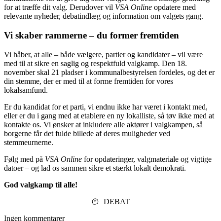
for at træffe dit valg. Derudover vil
VSA Online
opdatere med
relevante nyheder, debatindlæg og information om valgets gang.
Vi skaber rammerne – du former fremtiden
Vi håber, at alle – både vælgere, partier og kandidater – vil være
med til at sikre en saglig og respektfuld valgkamp. Den 18.
november skal 21 pladser i kommunalbestyrelsen fordeles, og det er
din stemme, der er med til at forme fremtiden for vores
lokalsamfund.
Er du kandidat for et parti, vi endnu ikke har været i kontakt med,
eller er du i gang med at etablere en ny lokalliste, så tøv ikke med at
kontakte os. Vi ønsker at inkludere alle aktører i valgkampen, så
borgerne får det fulde billede af deres muligheder ved
stemmeurnerne.
Følg med på
VSA Online
for opdateringer, valgmateriale og vigtige
datoer – og lad os sammen sikre et stærkt lokalt demokrati.
God valgkamp til alle!
DEBAT
Ingen kommentarer