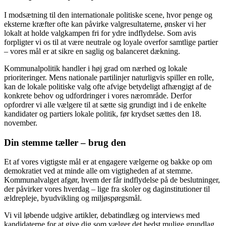
I modsætning til den internationale politiske scene, hvor penge og
eksterne kræfter ofte kan påvirke valgresultaterne, ønsker vi her
lokalt at holde valgkampen fri for ydre indflydelse. Som avis
forpligter vi os til at være neutrale og loyale overfor samtlige partier
– vores mål er at sikre en saglig og balanceret dækning.
Kommunalpolitik handler i høj grad om nærhed og lokale
prioriteringer. Mens nationale partilinjer naturligvis spiller en rolle,
kan de lokale politiske valg ofte afvige betydeligt afhængigt af de
konkrete behov og udfordringer i vores nærområde. Derfor
opfordrer vi alle vælgere til at sætte sig grundigt ind i de enkelte
kandidater og partiers lokale politik, før krydset sættes den 18.
november.
Din stemme tæller – brug den
Et af vores vigtigste mål er at engagere vælgerne og bakke op om
demokratiet ved at minde alle om vigtigheden af at stemme.
Kommunalvalget afgør, hvem der får indflydelse på de beslutninger,
der påvirker vores hverdag – lige fra skoler og daginstitutioner til
ældrepleje, byudvikling og miljøspørgsmål.
Vi vil løbende udgive artikler, debatindlæg og interviews med
kandidaterne for at give dig som vælger det bedst mulige grundlag