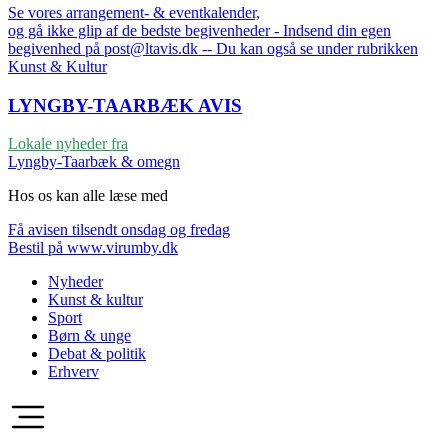
Se vores arrangement- & eventkalender,
og gå ikke glip af de bedste begivenheder - Indsend din egen
begivenhed på post@ltavis.dk -- Du kan også se under rubrikken
Kunst & Kultur
LYNGBY-TAARBÆK
AVIS
Lokale nyheder fra
Lyngby-Taarbæk & omegn
Hos os kan alle læse med
Få avisen tilsendt onsdag og fredag
Bestil på www.virumby.dk
Nyheder
Kunst & kultur
Sport
Børn & unge
Debat & politik
Erhverv