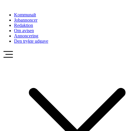
Videre
til
Kommunalt
indhold
Jobannoncer
Redaktion
Om avisen
Annoncering
Den trykte udgave