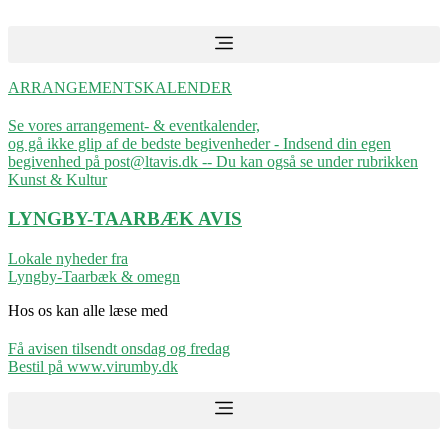
Videre
til
indhold
ARRANGEMENTSKALENDER
Se vores arrangement- & eventkalender,
og gå ikke glip af de bedste begivenheder - Indsend din egen
begivenhed på post@ltavis.dk -- Du kan også se under rubrikken
Kunst & Kultur
LYNGBY-TAARBÆK
AVIS
Lokale nyheder fra
Lyngby-Taarbæk & omegn
Hos os kan alle læse med
Få avisen tilsendt onsdag og fredag
Bestil på www.virumby.dk