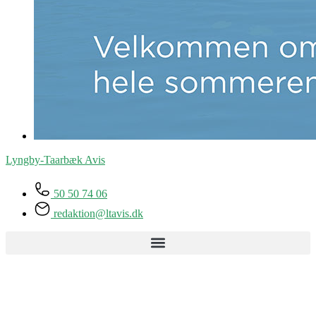
Lyngby-Taarbæk
Avis
50 50 74 06
redaktion@ltavis.dk