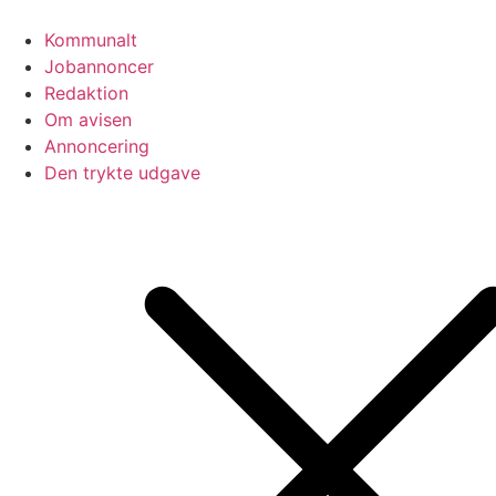
Videre
til
Kommunalt
indhold
Jobannoncer
Redaktion
Om avisen
Annoncering
Den trykte udgave