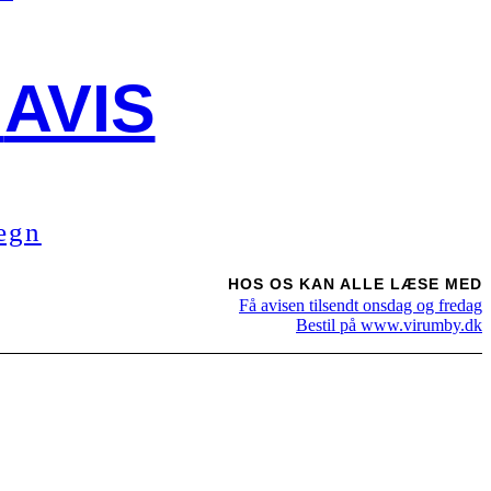
AVIS
egn
HOS OS KAN ALLE LÆSE MED
Få avisen tilsendt onsdag og fredag
Bestil på www.virumby.dk