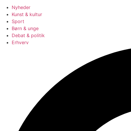
Nyheder
Kunst & kultur
Sport
Børn & unge
Debat & politik
Erhverv