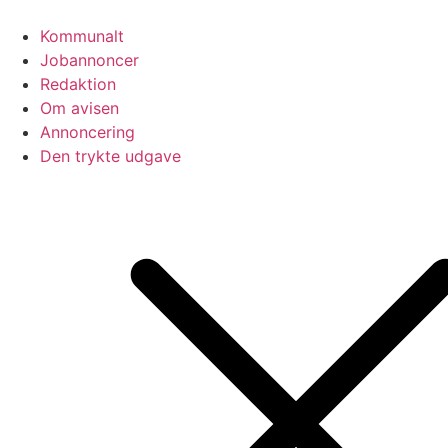
Videre
til
Kommunalt
indhold
Jobannoncer
Redaktion
Om avisen
Annoncering
Den trykte udgave