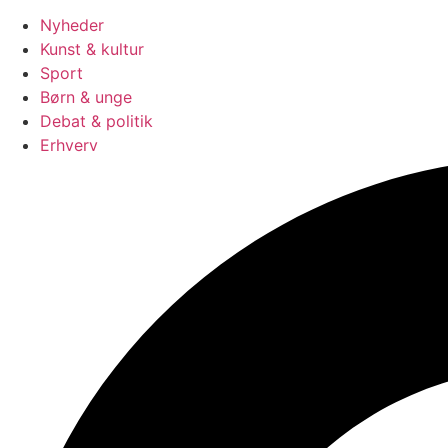
Nyheder
Kunst & kultur
Sport
Børn & unge
Debat & politik
Erhverv