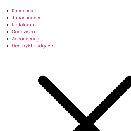
Videre
til
Kommunalt
indhold
Jobannoncer
Redaktion
Om avisen
Annoncering
Den trykte udgave