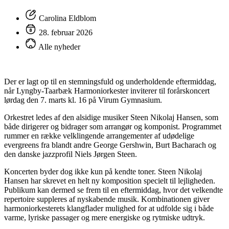
Carolina Eldblom
28. februar 2026
Alle nyheder
Der er lagt op til en stemningsfuld og underholdende eftermiddag,
når Lyngby-Taarbæk Harmoniorkester inviterer til forårskoncert
lørdag den 7. marts kl. 16 på Virum Gymnasium.
Orkestret ledes af den alsidige musiker Steen Nikolaj Hansen, som
både dirigerer og bidrager som arrangør og komponist. Programmet
rummer en række velklingende arrangementer af udødelige
evergreens fra blandt andre George Gershwin, Burt Bacharach og
den danske jazzprofil Niels Jørgen Steen.
Koncerten byder dog ikke kun på kendte toner. Steen Nikolaj
Hansen har skrevet en helt ny komposition specielt til lejligheden.
Publikum kan dermed se frem til en eftermiddag, hvor det velkendte
repertoire suppleres af nyskabende musik. Kombinationen giver
harmoniorkesterets klangflader mulighed for at udfolde sig i både
varme, lyriske passager og mere energiske og rytmiske udtryk.