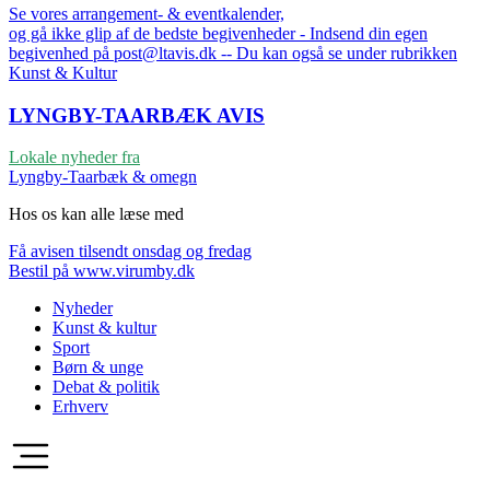
Se vores arrangement- & eventkalender,
og gå ikke glip af de bedste begivenheder - Indsend din egen
begivenhed på post@ltavis.dk -- Du kan også se under rubrikken
Kunst & Kultur
LYNGBY-TAARBÆK
AVIS
Lokale nyheder fra
Lyngby-Taarbæk & omegn
Hos os kan alle læse med
Få avisen tilsendt onsdag og fredag
Bestil på www.virumby.dk
Nyheder
Kunst & kultur
Sport
Børn & unge
Debat & politik
Erhverv