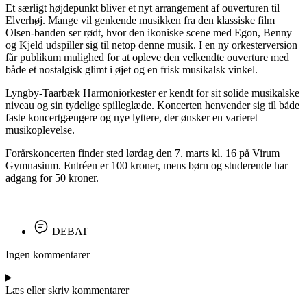
Et særligt højdepunkt bliver et nyt arrangement af ouverturen til
Elverhøj. Mange vil genkende musikken fra den klassiske film
Olsen-banden ser rødt, hvor den ikoniske scene med Egon, Benny
og Kjeld udspiller sig til netop denne musik. I en ny orkesterversion
får publikum mulighed for at opleve den velkendte ouverture med
både et nostalgisk glimt i øjet og en frisk musikalsk vinkel.
Lyngby-Taarbæk Harmoniorkester er kendt for sit solide musikalske
niveau og sin tydelige spilleglæde. Koncerten henvender sig til både
faste koncertgængere og nye lyttere, der ønsker en varieret
musikoplevelse.
Forårskoncerten finder sted lørdag den 7. marts kl. 16 på Virum
Gymnasium. Entréen er 100 kroner, mens børn og studerende har
adgang for 50 kroner.
DEBAT
Ingen kommentarer
Læs eller skriv kommentarer