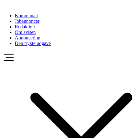
Videre
til
Kommunalt
indhold
Jobannoncer
Redaktion
Om avisen
Annoncering
Den trykte udgave