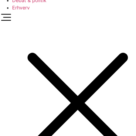
Debat & politik
Erhverv