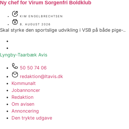
Ny chef for Virum Sorgenfri Boldklub
KIM ENGELBRECHTSEN
8. AUGUST 2026
Skal styrke den sportslige udvikling i VSB på både pige-..
Lyngby-Taarbæk
Avis
50 50 74 06
redaktion@ltavis.dk
Kommunalt
Jobannoncer
Redaktion
Om avisen
Annoncering
Den trykte udgave