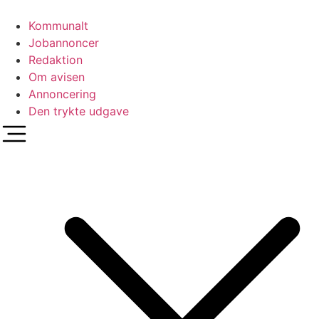
Videre
til
Kommunalt
indhold
Jobannoncer
Redaktion
Om avisen
Annoncering
Den trykte udgave