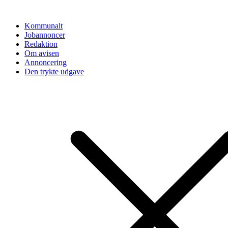
Videre
til
Kommunalt
indhold
Jobannoncer
Redaktion
Om avisen
Annoncering
Den trykte udgave