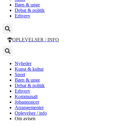
Børn & unge
Debat & politik
Erhverv
OPLEVELSER / INFO
Nyheder
Kunst & kultur
Sport
Børn & unge
Debat & politik
Erhverv
Kommunalt
Jobannoncer
Arrangementer
Oplevelser / info
Om avisen