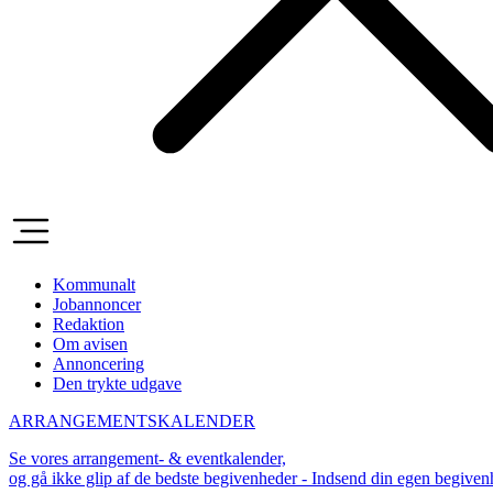
Kommunalt
Jobannoncer
Redaktion
Om avisen
Annoncering
Den trykte udgave
ARRANGEMENTSKALENDER
Se vores arrangement- & eventkalender,
og gå ikke glip af de bedste begivenheder - Indsend din egen begive