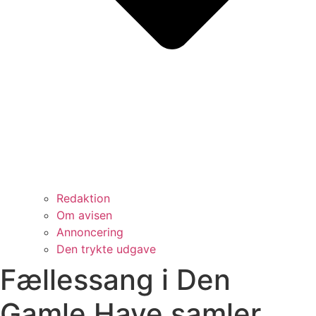
Redaktion
Om avisen
Annoncering
Den trykte udgave
Fællessang i Den
Gamle Have samler