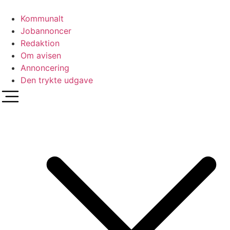
Videre
til
Kommunalt
indhold
Jobannoncer
Redaktion
Om avisen
Annoncering
Den trykte udgave