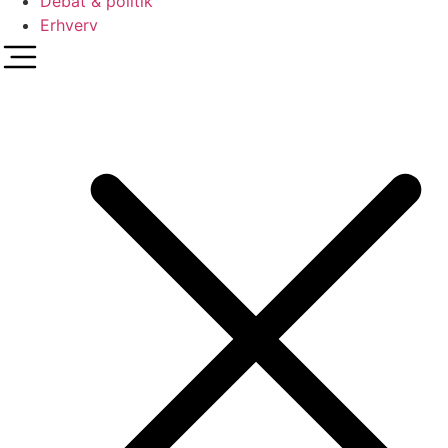
Debat & politik
Erhverv