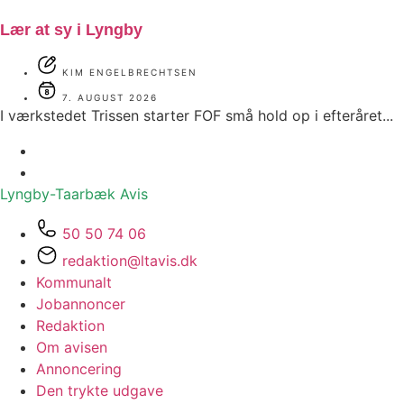
Lær at sy i Lyngby
KIM ENGELBRECHTSEN
7. AUGUST 2026
I værkstedet Trissen starter FOF små hold op i efteråret...
Lyngby-Taarbæk
Avis
50 50 74 06
redaktion@ltavis.dk
Kommunalt
Jobannoncer
Redaktion
Om avisen
Annoncering
Den trykte udgave