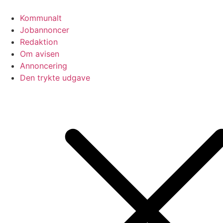
Videre
til
Kommunalt
indhold
Jobannoncer
Redaktion
Om avisen
Annoncering
Den trykte udgave