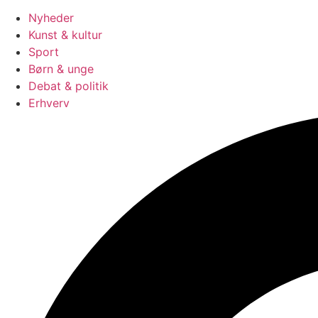
Nyheder
Kunst & kultur
Sport
Børn & unge
Debat & politik
Erhverv