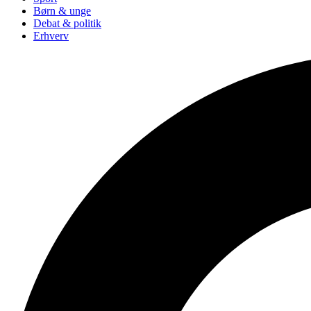
Børn & unge
Debat & politik
Erhverv