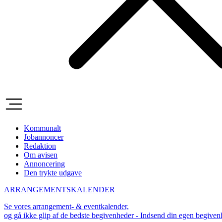
Kommunalt
Jobannoncer
Redaktion
Om avisen
Annoncering
Den trykte udgave
ARRANGEMENTSKALENDER
Se vores arrangement- & eventkalender,
og gå ikke glip af de bedste begivenheder - Indsend din egen begive