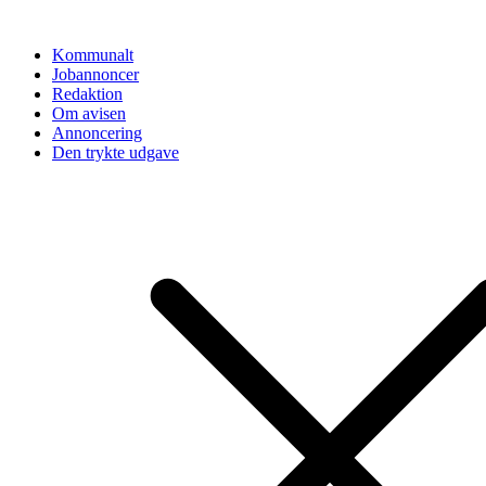
Videre
til
Kommunalt
indhold
Jobannoncer
Redaktion
Om avisen
Annoncering
Den trykte udgave