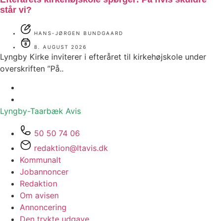
står vi?
HANS-JØRGEN BUNDGAARD
8. AUGUST 2026
Lyngby Kirke inviterer i efteråret til kirkehøjskole under
overskriften ”På..
Lyngby-Taarbæk
Avis
50 50 74 06
redaktion@ltavis.dk
Kommunalt
Jobannoncer
Redaktion
Om avisen
Annoncering
Den trykte udgave