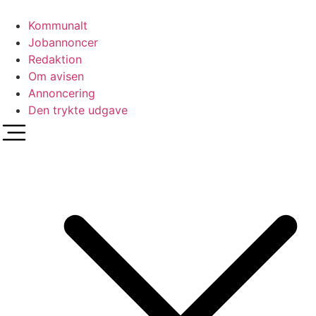
Videre
til
Kommunalt
indhold
Jobannoncer
Redaktion
Om avisen
Annoncering
Den trykte udgave