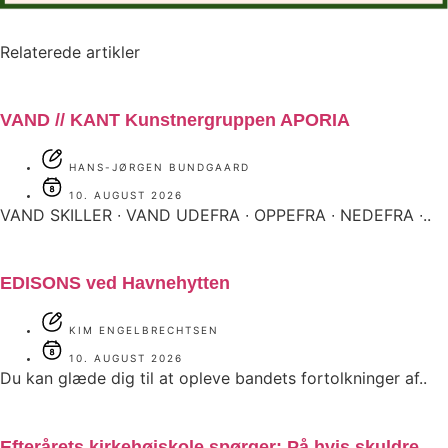
Relaterede artikler
VAND // KANT Kunstnergruppen APORIA
HANS-JØRGEN BUNDGAARD
10. AUGUST 2026
VAND SKILLER ∙ VAND UDEFRA ∙ OPPEFRA ∙ NEDEFRA ∙..
EDISONS ved Havnehytten
KIM ENGELBRECHTSEN
10. AUGUST 2026
Du kan glæde dig til at opleve bandets fortolkninger af..
Efterårets kirkehøjskole spørger: På hvis skuldre