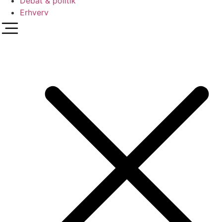
Debat & politik
Erhverv