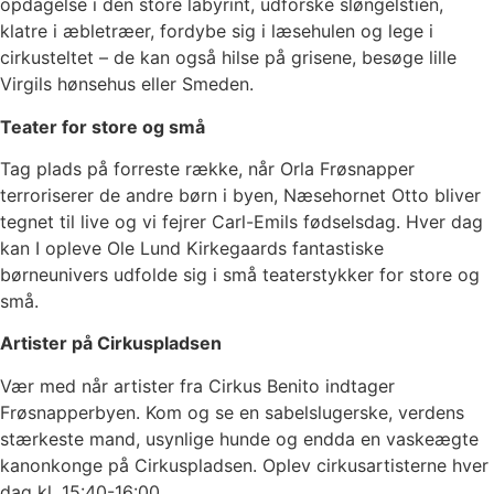
opdagelse i den store labyrint, udforske sløngelstien,
klatre i æbletræer, fordybe sig i læsehulen og lege i
cirkusteltet – de kan også hilse på grisene, besøge lille
Virgils hønsehus eller Smeden.
Teater for store og små
Tag plads på forreste række, når Orla Frøsnapper
terroriserer de andre børn i byen, Næsehornet Otto bliver
tegnet til live og vi fejrer Carl-Emils fødselsdag. Hver dag
kan I opleve Ole Lund Kirkegaards fantastiske
børneunivers udfolde sig i små teaterstykker for store og
små.
Artister på Cirkuspladsen
Vær med når artister fra Cirkus Benito indtager
Frøsnapperbyen. Kom og se en sabelslugerske, verdens
stærkeste mand, usynlige hunde og endda en vaskeægte
kanonkonge på Cirkuspladsen. Oplev cirkusartisterne hver
dag kl. 15:40-16:00.