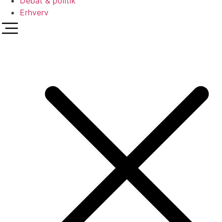
Debat & politik
Erhverv