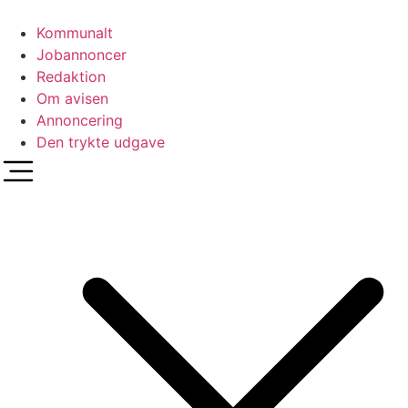
Videre
til
Kommunalt
indhold
Jobannoncer
Redaktion
Om avisen
Annoncering
Den trykte udgave