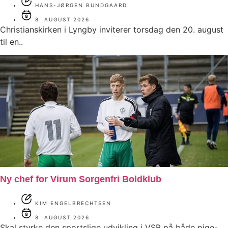
HANS-JØRGEN BUNDGAARD
8. AUGUST 2026
Christianskirken i Lyngby inviterer torsdag den 20. august
til en..
Ny chef for Virum Sorgenfri Boldklub
KIM ENGELBRECHTSEN
8. AUGUST 2026
Skal styrke den sportslige udvikling i VSB på både pige-..