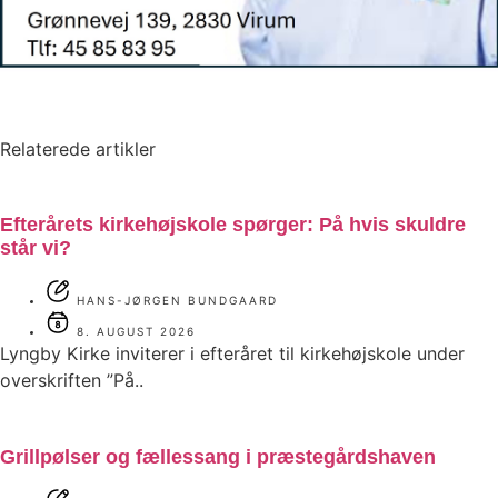
Relaterede artikler
Efterårets kirkehøjskole spørger: På hvis skuldre
står vi?
HANS-JØRGEN BUNDGAARD
8. AUGUST 2026
Lyngby Kirke inviterer i efteråret til kirkehøjskole under
overskriften ”På..
Grillpølser og fællessang i præstegårdshaven