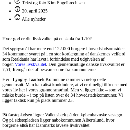
Tekst og foto Kim Engelbrechtsen
20. april 2025
Alle nyheder
Hvor god er din livskvalitet på en skala fra 1-10?
Det spørgsmål har mere end 122.000 borgere i hovedstadsområdets
34 kommuner svaret på i en stor kortlægning af danskernes velfærd,
som Realdania har lavet i forbindelse med udgivelsen af
bogen
Vores livskvalitet
. Den gennemsnitlige danske livskvalitet er
7,51, fremgår det af besvarelserne fra kommunerne.
Her i Lyngby-Taarbæk Kommune rammer vi netop dette
gennemsnit. Man kan altså konkludere, at vi er rimeligt tilfredse med
vores liv her i vores grønne smørhul. Men vi ligger ikke – som vi
måske burde – i top på listen over de 34 hovedstadskommuner. Vi
ligger faktisk kun på plads nummer 23.
På førstepladsen ligger Vallensbæk på den københavnske vestegn.
Og på sidstepladsen ligger nabokommunen Albertslund, hvor
borgerne altså har Danmarks laveste livskvalitet.