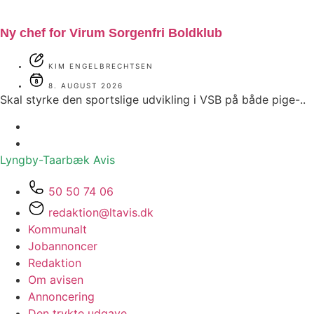
Ny chef for Virum Sorgenfri Boldklub
KIM ENGELBRECHTSEN
8. AUGUST 2026
Skal styrke den sportslige udvikling i VSB på både pige-..
Lyngby-Taarbæk
Avis
50 50 74 06
redaktion@ltavis.dk
Kommunalt
Jobannoncer
Redaktion
Om avisen
Annoncering
Den trykte udgave