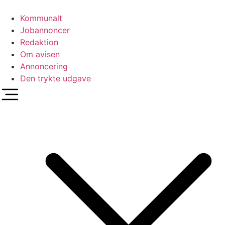
Videre
til
Kommunalt
indhold
Jobannoncer
Redaktion
Om avisen
Annoncering
Den trykte udgave