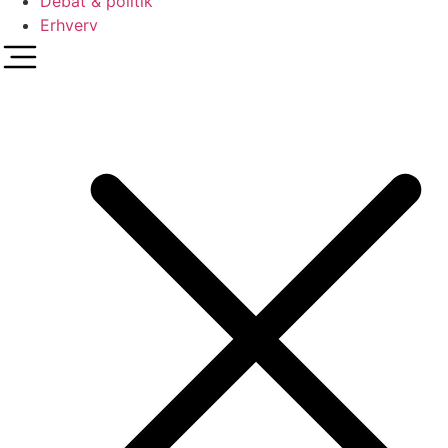
Debat & politik
Erhverv