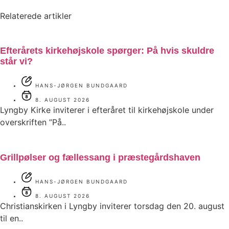
Relaterede artikler
Efterårets kirkehøjskole spørger: På hvis skuldre
står vi?
HANS-JØRGEN BUNDGAARD
8. AUGUST 2026
Lyngby Kirke inviterer i efteråret til kirkehøjskole under
overskriften ”På..
Grillpølser og fællessang i præstegårdshaven
HANS-JØRGEN BUNDGAARD
8. AUGUST 2026
Christianskirken i Lyngby inviterer torsdag den 20. august
til en..