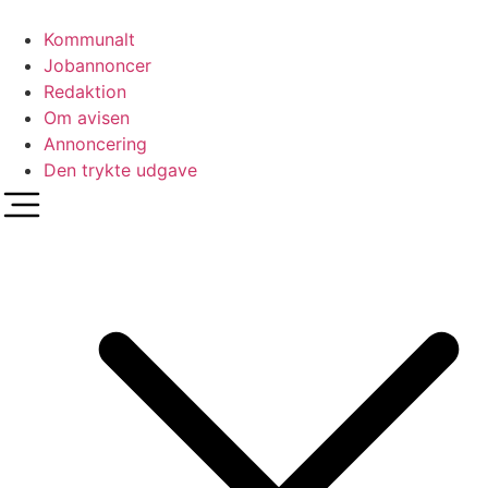
Videre
til
Kommunalt
indhold
Jobannoncer
Redaktion
Om avisen
Annoncering
Den trykte udgave