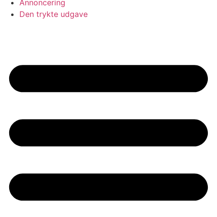
Annoncering
Den trykte udgave