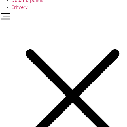
Debat & politik
Erhverv