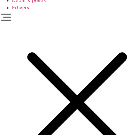
Debat & politik
Erhverv