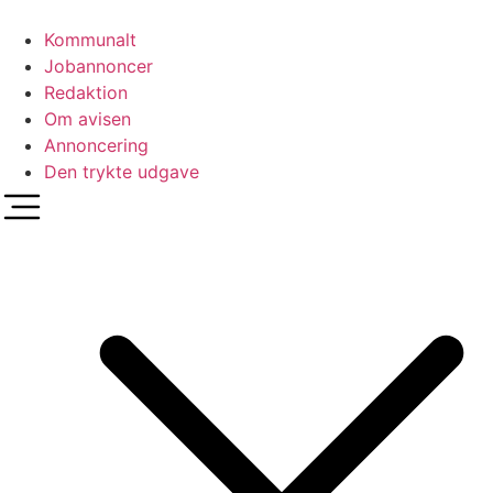
Videre
til
Kommunalt
indhold
Jobannoncer
Redaktion
Om avisen
Annoncering
Den trykte udgave