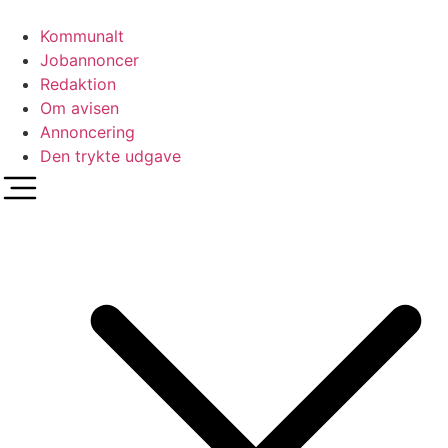
Videre
til
Kommunalt
indhold
Jobannoncer
Redaktion
Om avisen
Annoncering
Den trykte udgave