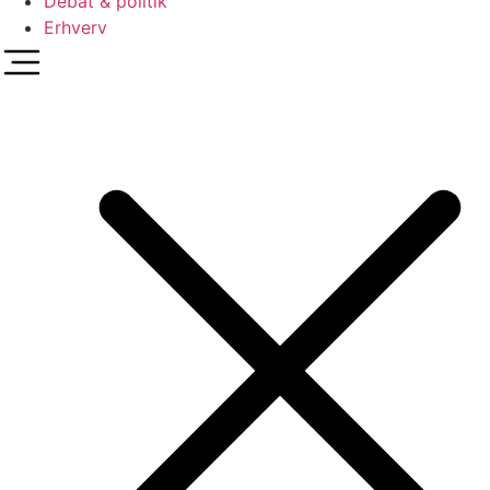
Debat & politik
Erhverv