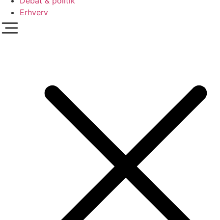
Debat & politik
Erhverv