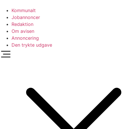
Videre
til
Kommunalt
indhold
Jobannoncer
Redaktion
Om avisen
Annoncering
Den trykte udgave