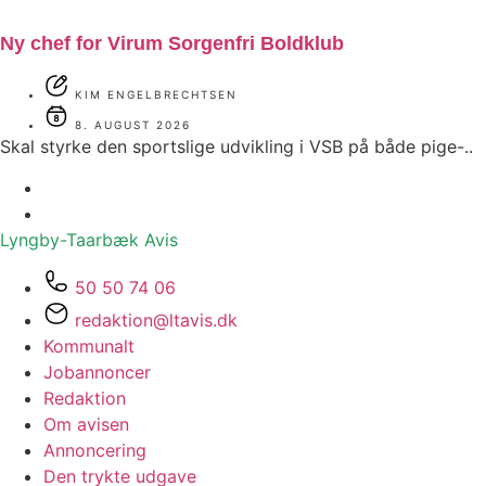
Ny chef for Virum Sorgenfri Boldklub
KIM ENGELBRECHTSEN
8. AUGUST 2026
Skal styrke den sportslige udvikling i VSB på både pige-..
Lyngby-Taarbæk
Avis
50 50 74 06
redaktion@ltavis.dk
Kommunalt
Jobannoncer
Redaktion
Om avisen
Annoncering
Den trykte udgave