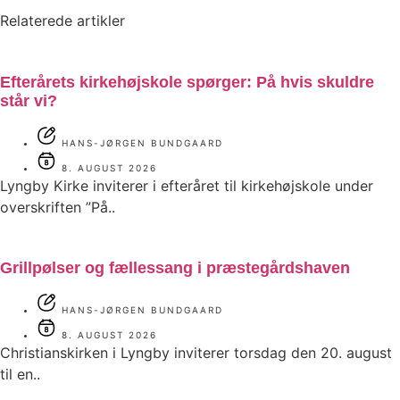
Relaterede artikler
Efterårets kirkehøjskole spørger: På hvis skuldre
står vi?
HANS-JØRGEN BUNDGAARD
8. AUGUST 2026
Lyngby Kirke inviterer i efteråret til kirkehøjskole under
overskriften ”På..
Grillpølser og fællessang i præstegårdshaven
HANS-JØRGEN BUNDGAARD
8. AUGUST 2026
Christianskirken i Lyngby inviterer torsdag den 20. august
til en..