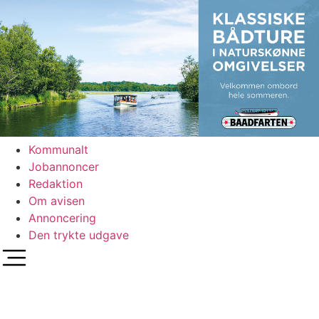
Videre
til
indhold
Kommunalt
Jobannoncer
Redaktion
Om avisen
Annoncering
Den trykte udgave