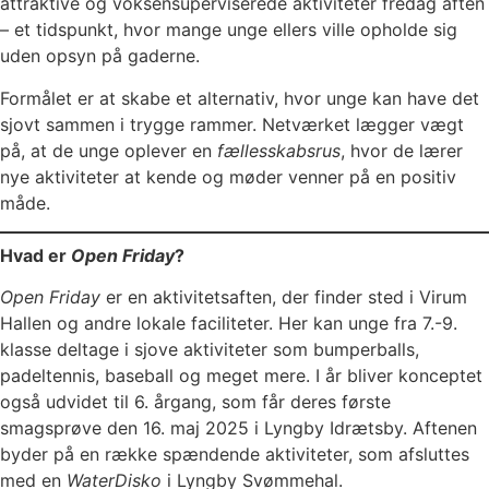
attraktive og voksensuperviserede aktiviteter fredag aften
– et tidspunkt, hvor mange unge ellers ville opholde sig
uden opsyn på gaderne.
Formålet er at skabe et alternativ, hvor unge kan have det
sjovt sammen i trygge rammer. Netværket lægger vægt
på, at de unge oplever en
fællesskabsrus
, hvor de lærer
nye aktiviteter at kende og møder venner på en positiv
måde.
Hvad er
Open Friday
?
Open Friday
er en aktivitetsaften, der finder sted i Virum
Hallen og andre lokale faciliteter. Her kan unge fra 7.-9.
klasse deltage i sjove aktiviteter som bumperballs,
padeltennis, baseball og meget mere. I år bliver konceptet
også udvidet til 6. årgang, som får deres første
smagsprøve den 16. maj 2025 i Lyngby Idrætsby. Aftenen
byder på en række spændende aktiviteter, som afsluttes
med en
WaterDisko
i Lyngby Svømmehal.