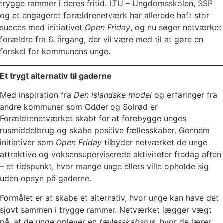
trygge rammer i deres fritid. LTU – Ungdomsskolen, SSP
og et engageret forældrenetværk har allerede haft stor
succes med initiativet
Open Friday
, og nu søger netværket
forældre fra 6. årgang, der vil være med til at gøre en
forskel for kommunens unge.
Et trygt alternativ til gaderne
Med inspiration fra
Den islandske model
og erfaringer fra
andre kommuner som Odder og Solrød er
Forældrenetværket skabt for at forebygge unges
rusmiddelbrug og skabe positive fællesskaber. Gennem
initiativer som
Open Friday
tilbyder netværket de unge
attraktive og voksensuperviserede aktiviteter fredag aften
– et tidspunkt, hvor mange unge ellers ville opholde sig
uden opsyn på gaderne.
Formålet er at skabe et alternativ, hvor unge kan have det
sjovt sammen i trygge rammer. Netværket lægger vægt
på, at de unge oplever en
fællesskabsrus
, hvor de lærer