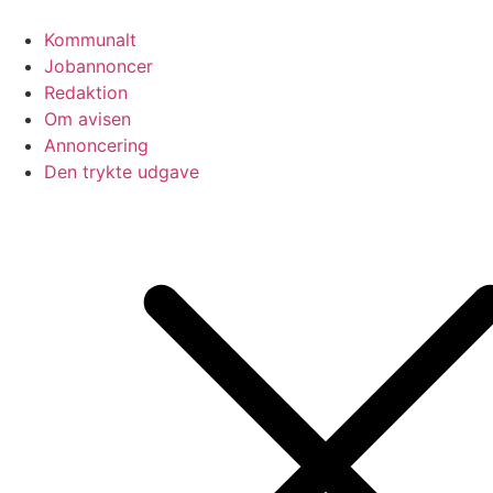
Videre
til
Kommunalt
indhold
Jobannoncer
Redaktion
Om avisen
Annoncering
Den trykte udgave