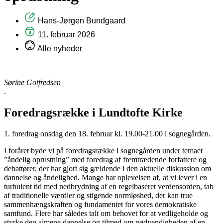
Hans-Jørgen Bundgaard
11. februar 2026
Alle nyheder
Sørine Gotfredsen
.
Foredragsrække i Lundtofte Kirke
1. foredrag onsdag den 18. februar kl. 19.00-21.00 i sognegården.
I foråret byde vi på foredragsrække i sognegården under temaet
”åndelig oprustning” med foredrag af fremtrædende forfattere og
debattører, der har gjort sig gældende i den aktuelle diskussion om
dannelse og åndelighed. Mange har oplevelsen af, at vi lever i en
turbulent tid med nedbrydning af en regelbaseret verdensorden, tab
af traditionelle værdier og stigende normløshed, der kan true
sammenhængskraften og fundamentet for vores demokratiske
samfund. Flere har således talt om behovet for at vedligeholde og
styrke den almene dannelse og tilmed om nødvendigheden af en