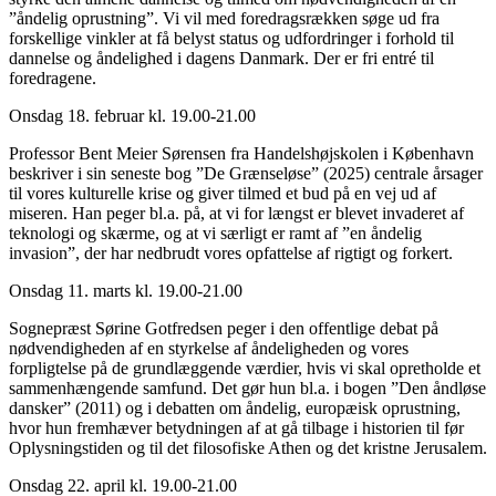
”åndelig oprustning”. Vi vil med foredragsrækken søge ud fra
forskellige vinkler at få belyst status og udfordringer i forhold til
dannelse og åndelighed i dagens Danmark. Der er fri entré til
foredragene.
Onsdag 18. februar kl. 19.00-21.00
Professor Bent Meier Sørensen fra Handelshøjskolen i København
beskriver i sin seneste bog ”De Grænseløse” (2025) centrale årsager
til vores kulturelle krise og giver tilmed et bud på en vej ud af
miseren. Han peger bl.a. på, at vi for længst er blevet invaderet af
teknologi og skærme, og at vi særligt er ramt af ”en åndelig
invasion”, der har nedbrudt vores opfattelse af rigtigt og forkert.
Onsdag 11. marts kl. 19.00-21.00
Sognepræst Sørine Gotfredsen peger i den offentlige debat på
nødvendigheden af en styrkelse af åndeligheden og vores
forpligtelse på de grundlæggende værdier, hvis vi skal opretholde et
sammenhængende samfund. Det gør hun bl.a. i bogen ”Den åndløse
dansker” (2011) og i debatten om åndelig, europæisk oprustning,
hvor hun fremhæver betydningen af at gå tilbage i historien til før
Oplysningstiden og til det filosofiske Athen og det kristne Jerusalem.
Onsdag 22. april kl. 19.00-21.00