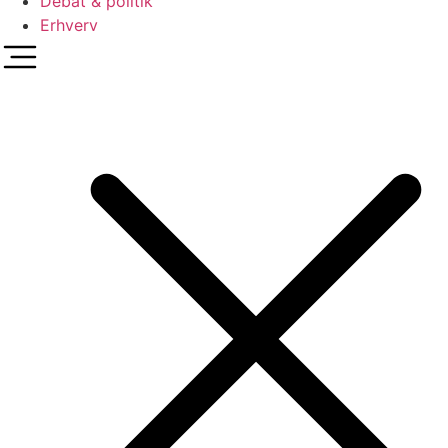
Debat & politik
Erhverv