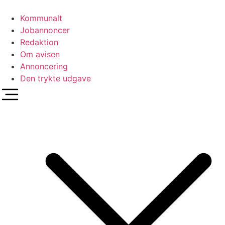
Videre
til
Kommunalt
indhold
Jobannoncer
Redaktion
Om avisen
Annoncering
Den trykte udgave