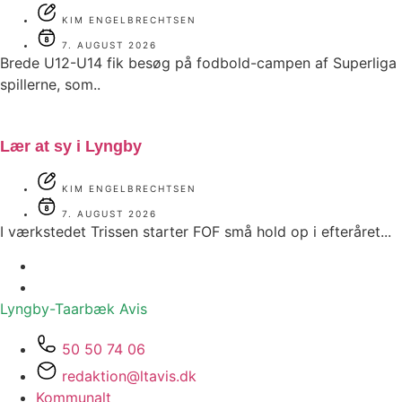
KIM ENGELBRECHTSEN
7. AUGUST 2026
Brede U12-U14 fik besøg på fodbold-campen af Superliga
spillerne, som..
Lær at sy i Lyngby
KIM ENGELBRECHTSEN
7. AUGUST 2026
I værkstedet Trissen starter FOF små hold op i efteråret...
Lyngby-Taarbæk
Avis
50 50 74 06
redaktion@ltavis.dk
Kommunalt