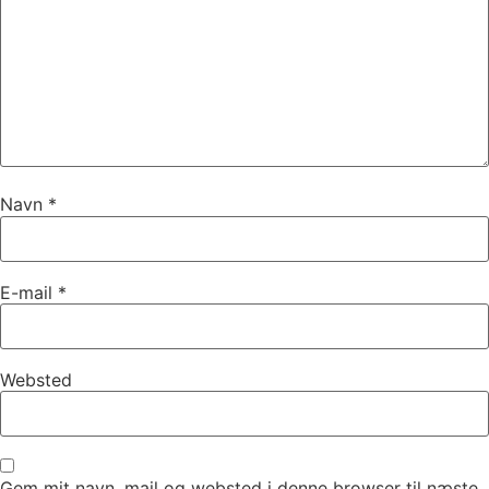
Navn
*
E-mail
*
Websted
Gem mit navn, mail og websted i denne browser til næste