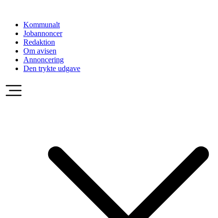
Videre
til
Kommunalt
indhold
Jobannoncer
Redaktion
Om avisen
Annoncering
Den trykte udgave