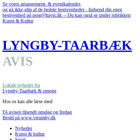
Se vores arrangement- & eventkalender,
og gå ikke glip af de bedste begivenheder - Indsend din egen
begivenhed på post@ltavis.dk -- Du kan også se under rubrikken
Kunst & Kultur
LYNGBY-TAARBÆK
AVIS
Lokale nyheder fra
Lyngby-Taarbæk & omegn
Hos os kan alle læse med
Få avisen tilsendt onsdag og fredag
Bestil på www.virumby.dk
Nyheder
Kunst & kultur
Sport