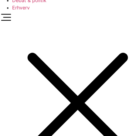
Debat & politik
Erhverv