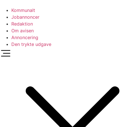
Videre
til
Kommunalt
indhold
Jobannoncer
Redaktion
Om avisen
Annoncering
Den trykte udgave