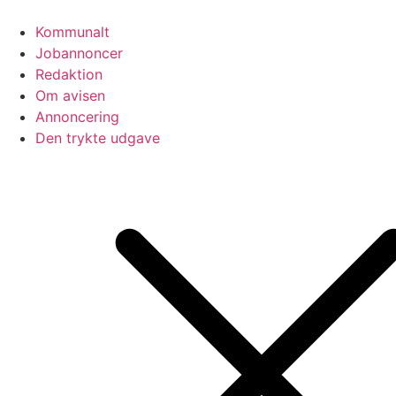
Videre
til
Kommunalt
indhold
Jobannoncer
Redaktion
Om avisen
Annoncering
Den trykte udgave