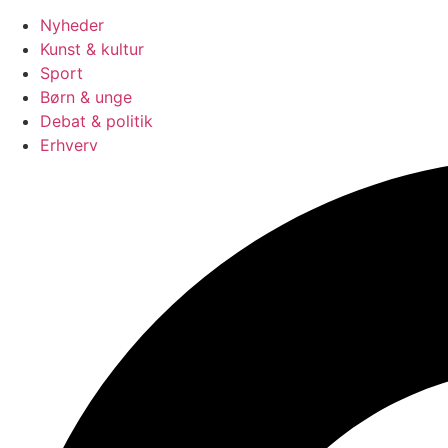
Nyheder
Kunst & kultur
Sport
Børn & unge
Debat & politik
Erhverv