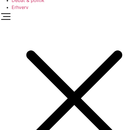
Debat & politik
Erhverv