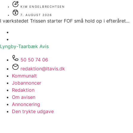
KIM ENGELBRECHTSEN
7. AUGUST 2026
I værkstedet Trissen starter FOF små hold op i efteråret...
Lyngby-Taarbæk
Avis
50 50 74 06
redaktion@ltavis.dk
Kommunalt
Jobannoncer
Redaktion
Om avisen
Annoncering
Den trykte udgave