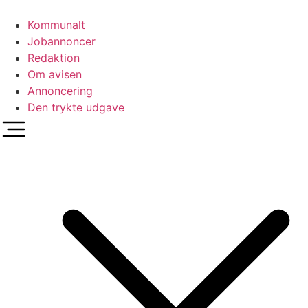
Videre
til
Kommunalt
indhold
Jobannoncer
Redaktion
Om avisen
Annoncering
Den trykte udgave